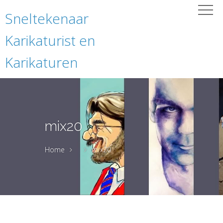
Sneltekenaar
Karikaturist en
Karikaturen
mix20
Home
mix20