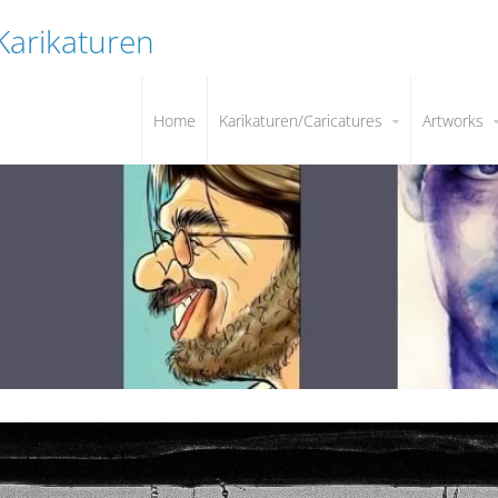
 Karikaturen
Home
Karikaturen/Caricatures
Artworks