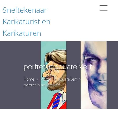
Sneltekenaar
Karikaturist en
Karikaturen
portret in aquarelverf
Home
Portret in Aquarelverf
portret in aquarelverf