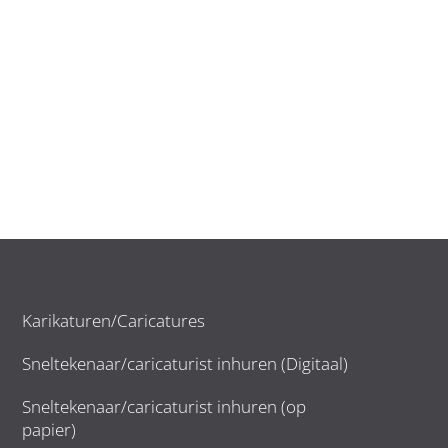
Karikaturen/Caricatures
Sneltekenaar/caricaturist inhuren (Digitaal)
Sneltekenaar/caricaturist inhuren (op
papier)