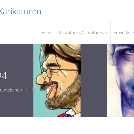
 Karikaturen
Home
Karikaturen/Caricatures
Artworks
04
tuurtekenen
IMG-20171218-WA0004