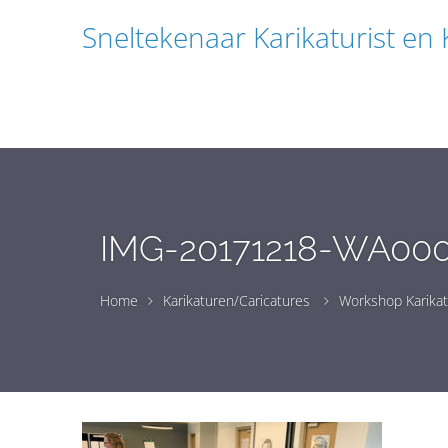
Sneltekenaar Karikaturist en
IMG-20171218-WA00
Home
Karikaturen/Caricatures
Workshop Karika