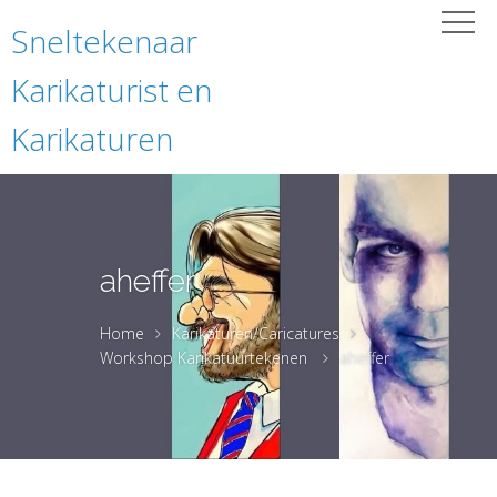
Sneltekenaar
Karikaturist en
Karikaturen
aheffer
Home
Karikaturen/Caricatures
Workshop Karikatuurtekenen
aheffer