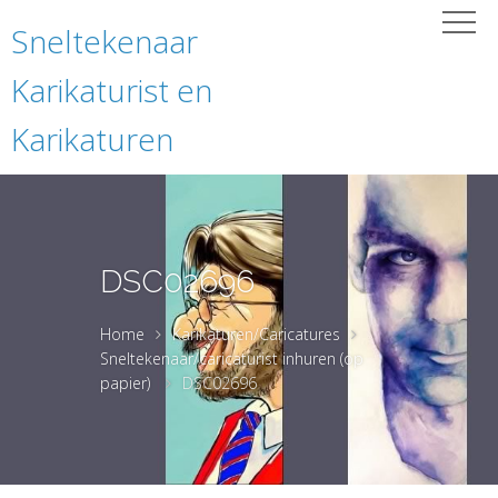
Sneltekenaar
Karikaturist en
Karikaturen
DSC02696
Home
Karikaturen/Caricatures
Sneltekenaar/caricaturist inhuren (op
papier)
DSC02696