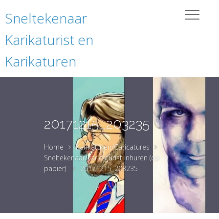
Sneltekenaar
Karikaturist en
Karikaturen
20171215_203235
Home
Karikaturen/Caricatures
Sneltekenaar/caricaturist inhuren (op
papier)
20171215_203235