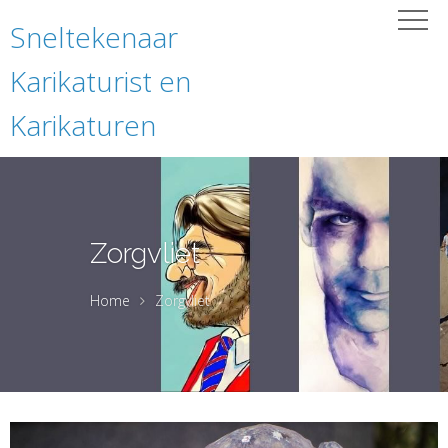
Sneltekenaar
Karikaturist en
Karikaturen
Zorgvliet
Home
Zorgvliet