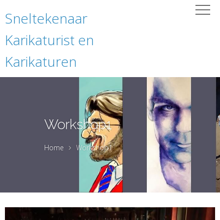
Sneltekenaar
Karikaturist en
Karikaturen
Workshop1
Home
Workshop1