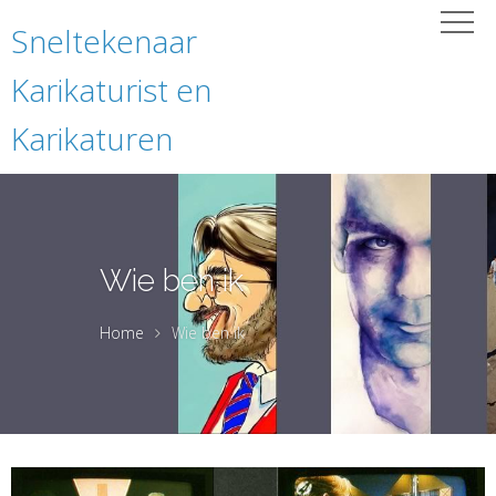
Sneltekenaar
Karikaturist en
Karikaturen
Wie ben ik
Home
Wie ben ik