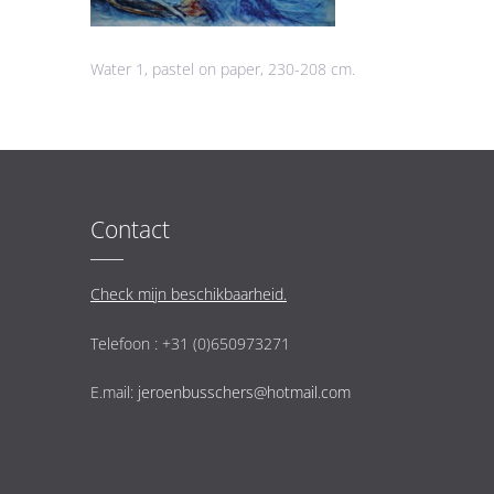
Water 1, pastel on paper, 230-208 cm.
Contact
Check mijn beschikbaarheid.
Telefoon : +31 (0)650973271
E.mail:
jeroenbusschers@hotmail.com