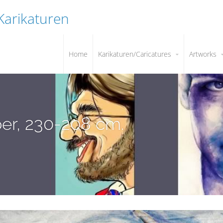
 Karikaturen
Home
Karikaturen/Caricatures
Artworks
per, 230-208 cm.