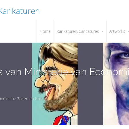
 Karikaturen
Home
Karikaturen/Caricatures
Artworks
es van Ministerie van Econo
onomische Zaken en Klimaat