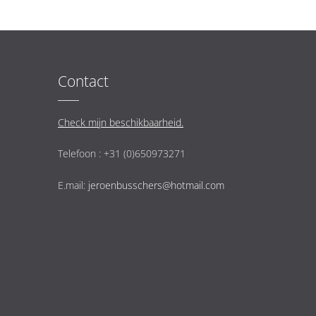
Contact
Check mijn beschikbaarheid.
Telefoon : +31 (0)650973271
E.mail:
jeroenbusschers@hotmail.com