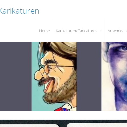
 Karikaturen
Home
Karikaturen/Caricatures
Artworks