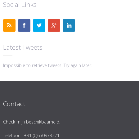
Social Links
Latest Tweets
Impossible to retrieve tweets. Try again later.
Contact
Check mijn beschikbaarheid.
Telefoon : +31 (0)650973271