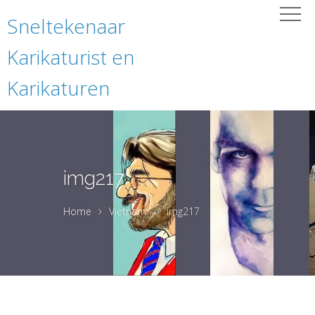
Sneltekenaar
Karikaturist en
Karikaturen
img217
Home
Vietnam
img217