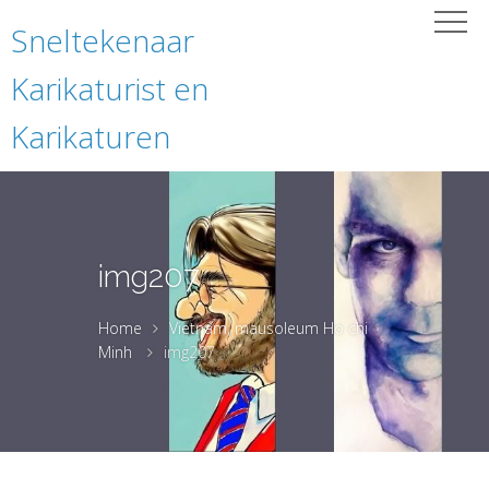
Sneltekenaar
Karikaturist en
Karikaturen
img207
Home
Vietnam, mausoleum Ho chi
Minh
img207