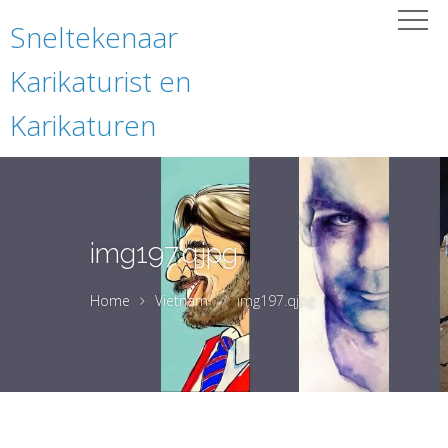
Sneltekenaar
Karikaturist en
Karikaturen
img197.qjpg
Home
Vietnam
img197.qjpg