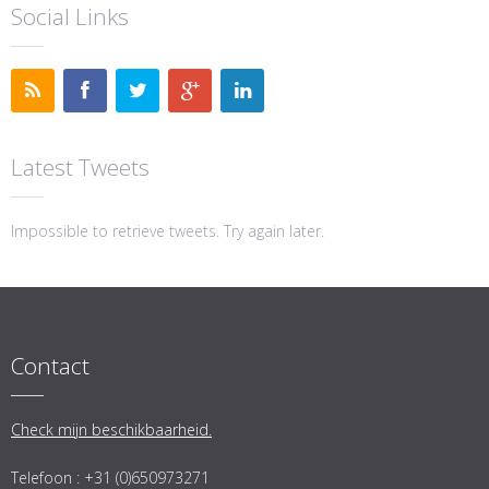
Social Links
Latest Tweets
Impossible to retrieve tweets. Try again later.
Contact
Check mijn beschikbaarheid.
Telefoon : +31 (0)650973271