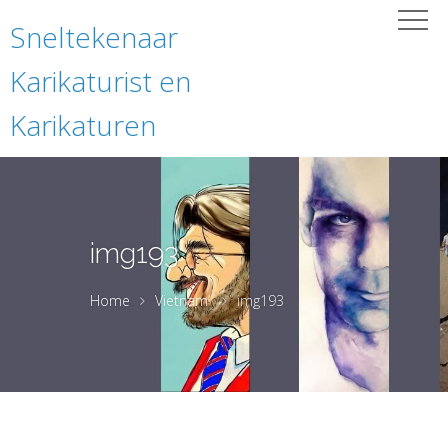
Sneltekenaar
Karikaturist en
Karikaturen
img193
Home
Vietnam
img193