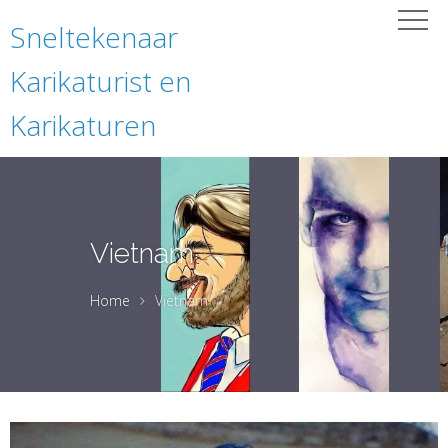
Sneltekenaar
Karikaturist en
Karikaturen
Vietnam
Home
Vietnam