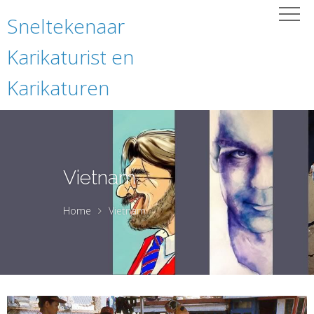
Sneltekenaar
Karikaturist en
Karikaturen
Vietnam
Home
Vietnam