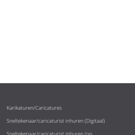
Karikaturen/Caricatures
Sneltekenaar/caricaturist inhuren (Digitaal)
Sneltekenaar/caricaturist inhuren (op