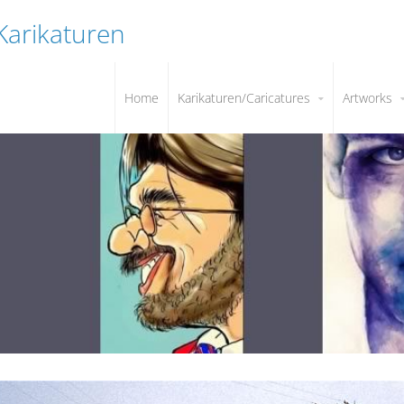
 Karikaturen
Home
Karikaturen/Caricatures
Artworks