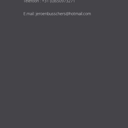
Telefoon : +31 (0)650973271
E.mail:
jeroenbusschers@hotmail.com