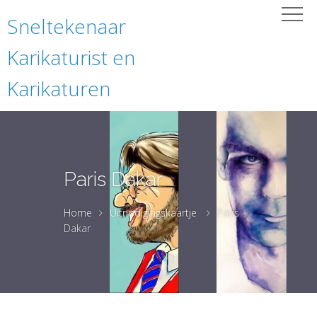
Sneltekenaar
Karikaturist en
Karikaturen
Paris Dakar
Home
Uitnodigingskaartje
Paris
Dakar