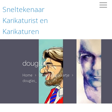
Sneltekenaar
Karikaturist en
Karikaturen
douglas_
Home
Uitnodigingskaartje
douglas_