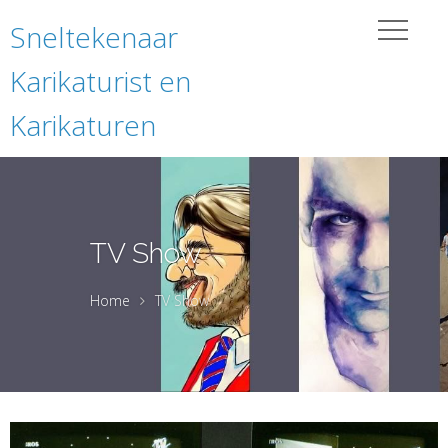
Sneltekenaar
Karikaturist en
Karikaturen
TV Show
Home
TV Show