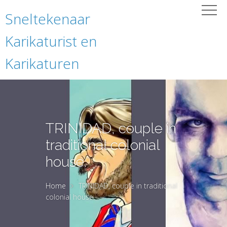
Sneltekenaar
Karikaturist en
Karikaturen
TRINIDAD, couple in
traditional colonial
house.
Home
TRINIDAD, couple in traditional
colonial house.