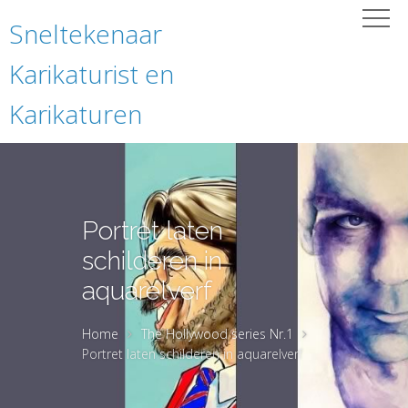
Sneltekenaar
Karikaturist en
Karikaturen
Portret laten
schilderen in
aquarelverf
Home
The Hollywood series Nr.1
Portret laten schilderen in aquarelverf