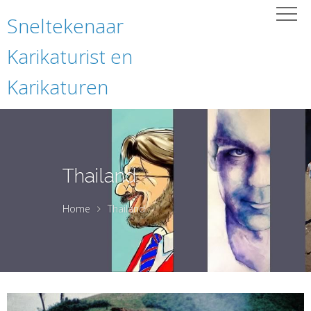
Sneltekenaar
Karikaturist en
Karikaturen
Thailand
Home
Thailand