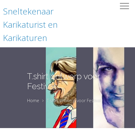
Sneltekenaar
Karikaturist en
Karikaturen
T.shirt ontwerp voor
Festival
Home
T.shirt ontwerp voor Festival