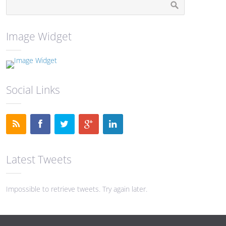
Image Widget
Social Links
Latest Tweets
Impossible to retrieve tweets. Try again later.