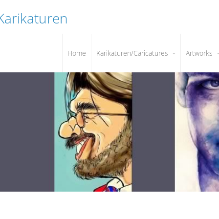
 Karikaturen
Home
Karikaturen/Caricatures
Artworks