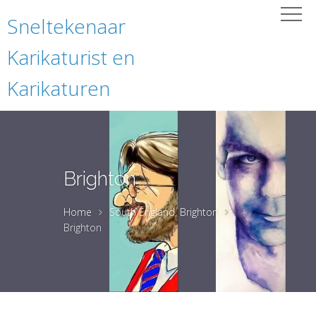
Sneltekenaar
Karikaturist en
Karikaturen
Brighton
Home
South England, Brighton
Brighton