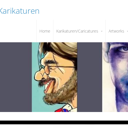
 Karikaturen
Home
Karikaturen/Caricatures
Artworks