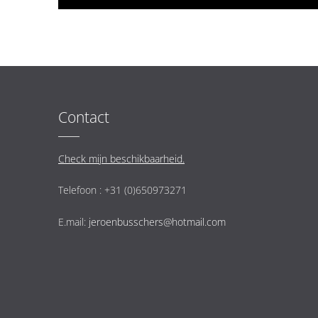
Contact
Check mijn beschikbaarheid.
Telefoon : +31 (0)650973271
E.mail:
jeroenbusschers@hotmail.com