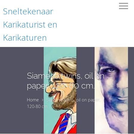
Sneltekenaar
Karikaturist en
Karikaturen
Siamese twins, oil on
paper, 120-80 cm.
Home
Siamese twins, oil on paper,
120-80 cm.