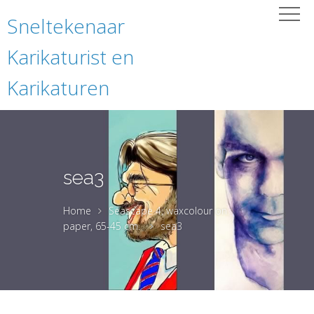
Sneltekenaar
Karikaturist en
Karikaturen
sea3
Home
Seascape 4, waxcolour on
paper, 65-45 cm.
sea3