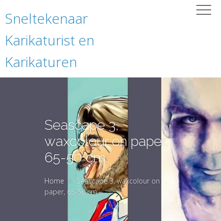
Sneltekenaar
Karikaturist en
Karikaturen
Seascape 3,
waxcolour on paper,
65-50 cm.
Home
Seascape 3, waxcolour on
paper, 65-50 cm.