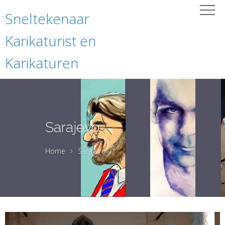
Sneltekenaar
Karikaturist en
Karikaturen
Sarajevo
Home
Sarajevo