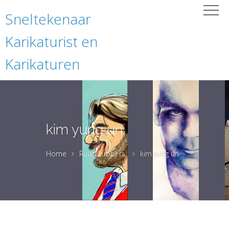
Sneltekenaar
Karikaturist en
Karikaturen
kim yung un
Home
Ruud Lubbers
kim yung un