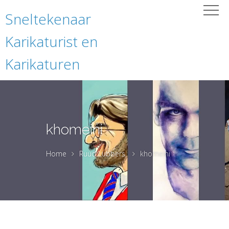
Sneltekenaar
Karikaturist en
Karikaturen
khomeini
Home
Ruud Lubbers
khomeini