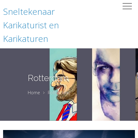
Sneltekenaar
Karikaturist en
Karikaturen
Rotterdam
Home
Rotterdam