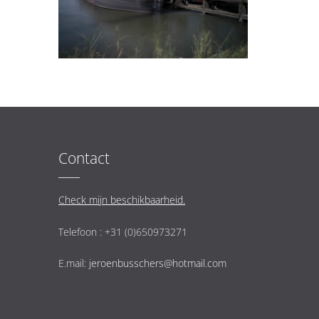
Contact
Check mijn beschikbaarheid.
Telefoon : +31 (0)650973271
E.mail:
jeroenbusschers@hotmail.com