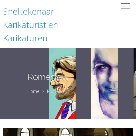
Sneltekenaar
Karikaturist en
Karikaturen
Romenia
Home
Romenia