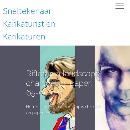
Sneltekenaar
Karikaturist en
Karikaturen
Rifles in a landscape,
charcoal on paper,
65-60 cm.
Home
Rifles in a landscape, charcoal
on paper, 65-60 cm.