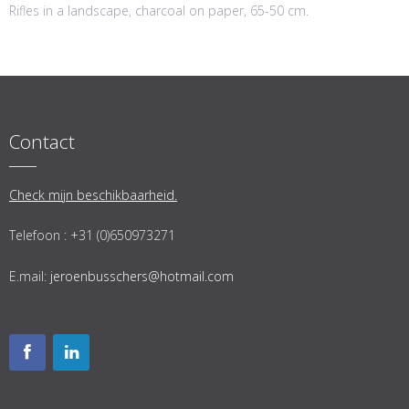
Rifles in a landscape, charcoal on paper, 65-50 cm.
Contact
Check mijn beschikbaarheid.
Telefoon : +31 (0)650973271
E.mail:
jeroenbusschers@hotmail.com