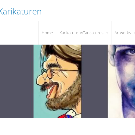
 Karikaturen
Home
Karikaturen/Caricatures
Artworks