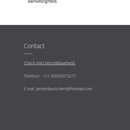
Contact
Check mijn beschikbaarheid.
Telefoon : +31 (0)650973271
E.mail:
jeroenbusschers@hotmail.com