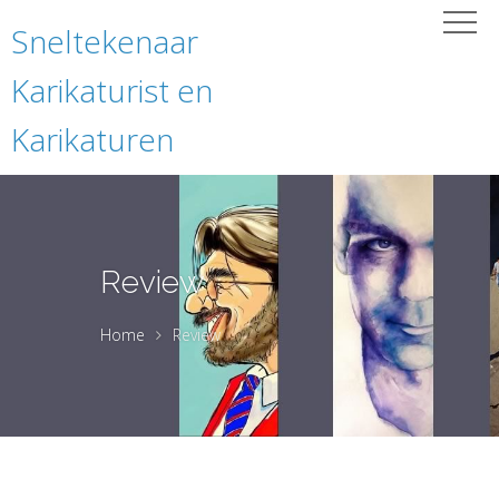
Sneltekenaar
Karikaturist en
Karikaturen
Review
Home
Review