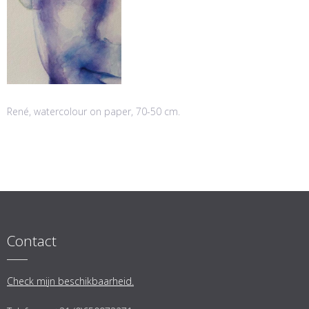
René, watercolour on paper, 70-50 cm.
Contact
Check mijn beschikbaarheid.