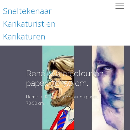
Sneltekenaar
Karikaturist en
Karikaturen
René, watercolour on
paper, 70-50 cm.
Home
René, watercolour on paper,
70-50 cm.