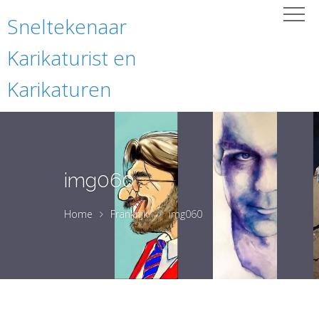
Sneltekenaar
Karikaturist en
Karikaturen
img060
Home
Frankrijk
img060