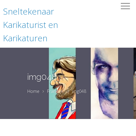
Sneltekenaar
Karikaturist en
Karikaturen
img048
Home
Frankrijk
img048