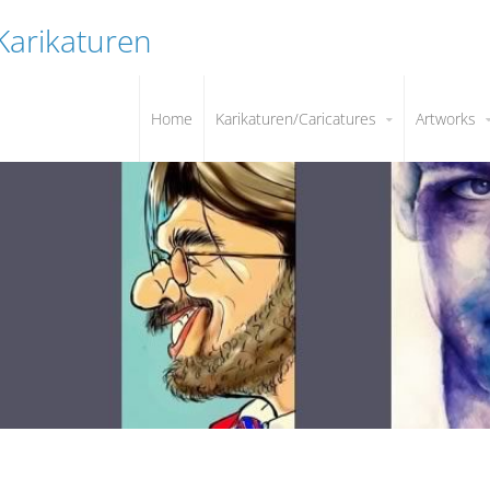
 Karikaturen
Home
Karikaturen/Caricatures
Artworks