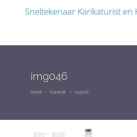
Sneltekenaar Karikaturist en
img046
Home
Frankrijk
img046