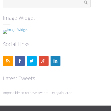
Image Widget
Social Links
Latest Tweets
Impossible to retrieve tweets. Try again later.