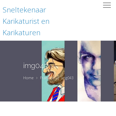
Sneltekenaar
Karikaturist en
Karikaturen
img043
Home
Frankrijk
img043