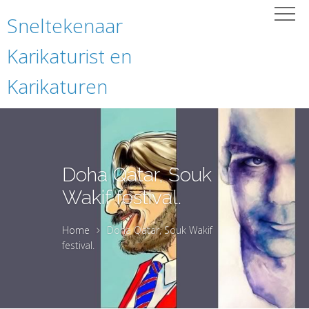
Sneltekenaar
Karikaturist en
Karikaturen
Doha Qatar, Souk
Wakif festival.
Home
Doha Qatar, Souk Wakif
festival.