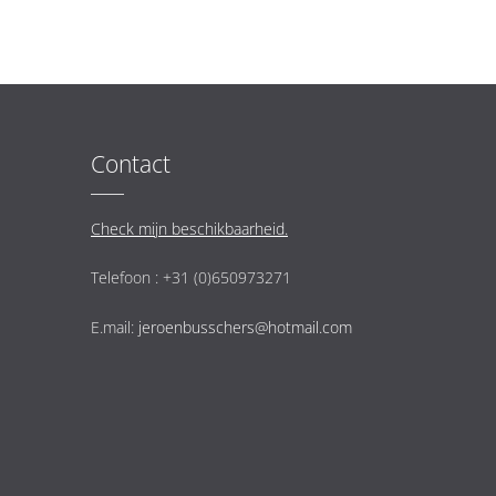
Contact
Check mijn beschikbaarheid.
Telefoon : +31 (0)650973271
E.mail:
jeroenbusschers@hotmail.com