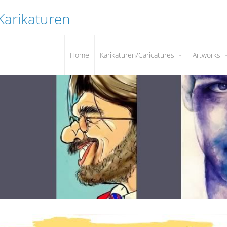
 Karikaturen
Home
Karikaturen/Caricatures
Artworks