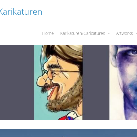
 Karikaturen
Home
Karikaturen/Caricatures
Artworks