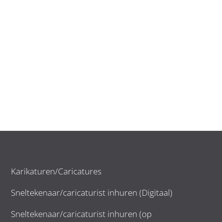
Karikaturen/Caricatures
Sneltekenaar/caricaturist inhuren (Digitaal)
Sneltekenaar/caricaturist inhuren (op